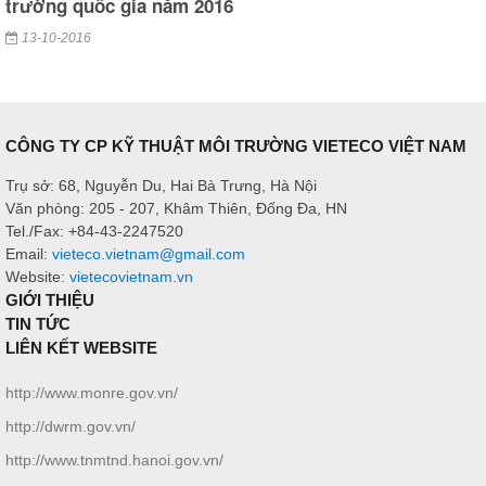
trường quốc gia năm 2016
13-10-2016
CÔNG TY CP KỸ THUẬT MÔI TRƯỜNG VIETECO VIỆT NAM
Trụ sở: 68, Nguyễn Du, Hai Bà Trưng, Hà Nội
Văn phòng: 205 - 207, Khâm Thiên, Đống Đa, HN
Tel./Fax: +84-43-2247520
Email:
vieteco.vietnam@gmail.com
Website:
vietecovietnam.vn
GIỚI THIỆU
TIN TỨC
LIÊN KẾT WEBSITE
http://www.monre.gov.vn/
http://dwrm.gov.vn/
http://www.tnmtnd.hanoi.gov.vn/