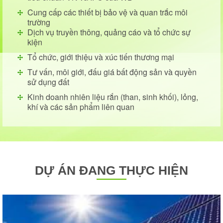
Cung cấp các thiết bị bảo vệ và quan trắc môi
trường
Dịch vụ truyền thông, quảng cáo và tổ chức sự
kiện
Tổ chức, giới thiệu và xúc tiến thương mại
Tư vấn, môi giới, đấu giá bất động sản và quyền
sử dụng đất
Kinh doanh nhiên liệu rắn (than, sinh khối), lỏng,
khí và các sản phẩm liên quan
LẬP HỒ SƠ MÔI
M
DỰ ÁN ĐANG THỰC HIỆN