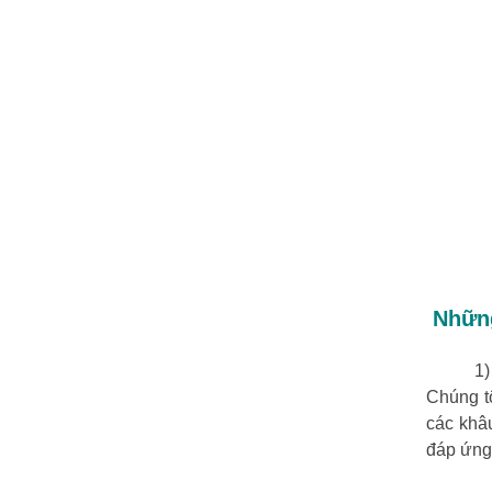
Những
1) Chủ 
Chúng tô
các khâu
đáp ứng 