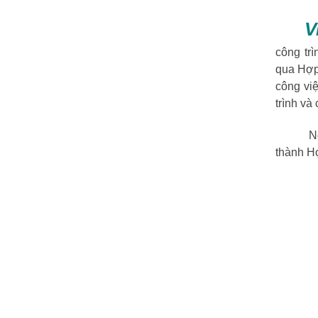
V
công tr
qua Hợp
công việ
trình và
Ngoài r
thành Hợ