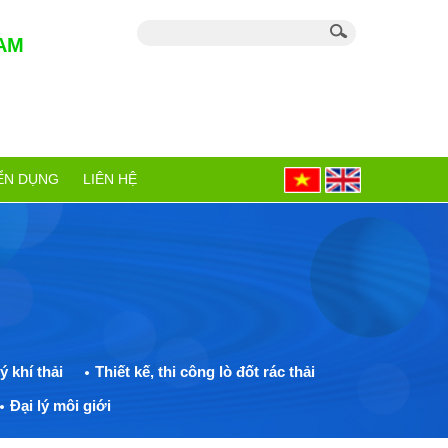
AM
ỂN DỤNG
LIÊN HỆ
ý khí thải
Thiết kế, thi công lò đốt rác thải
Đại lý môi giới