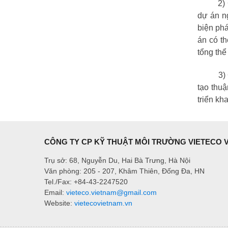
2) Giảm 
dự án ng
biện phá
án có t
tổng thể
3) Chi 
tạo thuậ
triển kha
CÔNG TY CP KỸ THUẬT MÔI TRƯỜNG VIETECO 
Trụ sở: 68, Nguyễn Du, Hai Bà Trưng, Hà Nội
Văn phòng: 205 - 207, Khâm Thiên, Đống Đa, HN
Tel./Fax: +84-43-2247520
Email:
vieteco.vietnam@gmail.com
Website:
vietecovietnam.vn