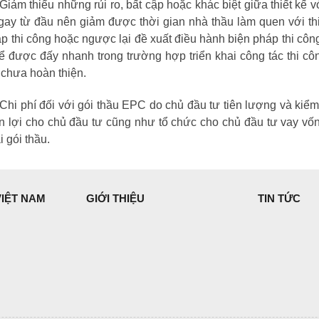
thiểu những rủi ro, bất cập hoặc khác biệt giữa thiết kế với
ay từ đầu nên giảm được thời gian nhà thầu làm quen với thi
p thi công hoặc ngược lại đề xuất điều hành biện pháp thi công c
hể được đấy nhanh trong trường hợp triển khai công tác thi c
 chưa hoàn thiện.
phí đối với gói thầu EPC do chủ đầu tư tiên lượng và kiểm so
n lợi cho chủ đầu tư cũng như tổ chức cho chủ đầu tư vay vốn 
i gói thầu.
VIỆT NAM
GIỚI THIỆU
TIN TỨC