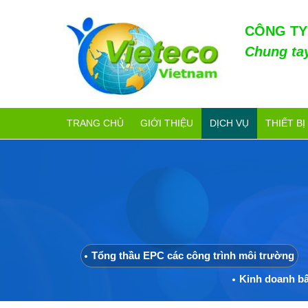
CÔNG TY
Chung ta
TRANG CHỦ
GIỚI THIỆU
DỊCH VỤ
THIẾT BỊ
Tổng thầu EPC các công trình môi trường
Kinh doanh bấ