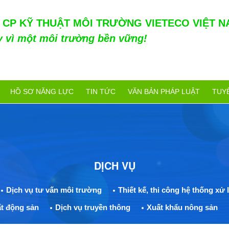
 CP KỸ THUẬT MÔI TRƯỜNG VIETECO VIỆT N
y vì một môi trường bền vững!
HỒ SƠ NĂNG LỰC
TIN TỨC
VĂN BẢN PHÁP LUẬT
TUY
DỊCH VỤ
Dịch vụ tư vấn môi trường
Thiết kế, thi công hệ thống xử l
t động sản
Dịch vụ truyền thông
Xuất khẩu nông sản