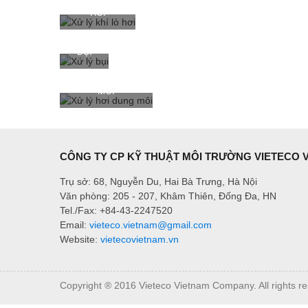
HƠI
XỨ LÝ
BỤI
XỬ LÝ HƠI DUNG
MÔI
CÔNG TY CP KỸ THUẬT MÔI TRƯỜNG VIETECO 
Trụ sở: 68, Nguyễn Du, Hai Bà Trưng, Hà Nội
Văn phòng: 205 - 207, Khâm Thiên, Đống Đa, HN
Tel./Fax: +84-43-2247520
Email:
vieteco.vietnam@gmail.com
Website:
vietecovietnam.vn
Copyright ® 2016 Vieteco Vietnam Company. All rights r