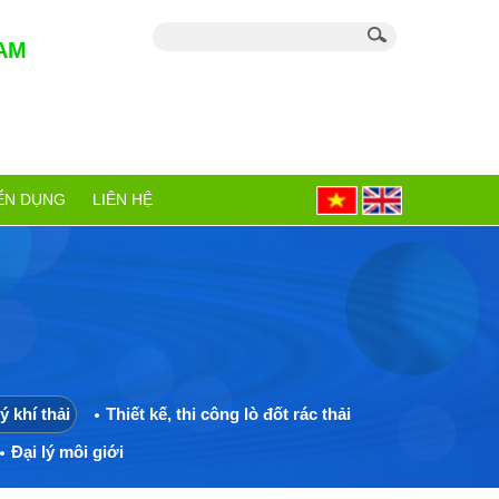
AM
ỂN DỤNG
LIÊN HỆ
ý khí thải
Thiết kế, thi công lò đốt rác thải
Đại lý môi giới