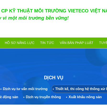
 CP KỸ THUẬT MÔI TRƯỜNG VIETECO VIỆT N
y vì một môi trường bền vững!
HỒ SƠ NĂNG LỰC
TIN TỨC
VĂN BẢN PHÁP LUẬT
TUY
DỊCH VỤ
Dịch vụ tư vấn môi trường
Thiết kế, thi công hệ thống xử l
t động sản
Dịch vụ truyền thông
Xuất khẩu nông sản