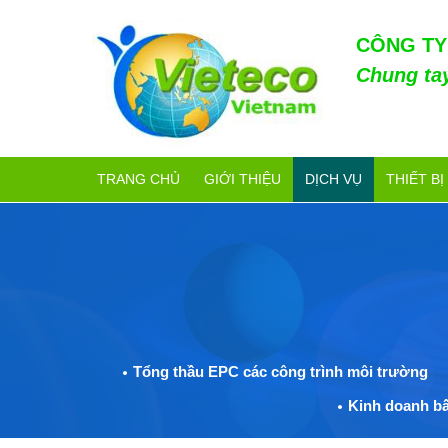
CÔNG TY
Chung ta
TRANG CHỦ
GIỚI THIỆU
DỊCH VỤ
THIẾT BỊ
Tổng thầu EPC các công trình môi trường
Kinh doanh bấ
XỬ LÝ KHÍ LÒ