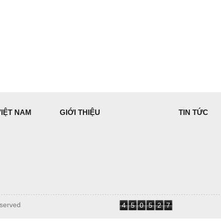
VIỆT NAM
GIỚI THIỆU
TIN TỨC
eserved
4
5
0
5
2
7