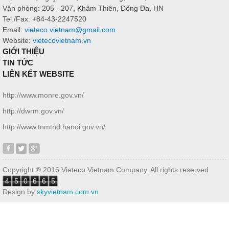
Văn phòng: 205 - 207, Khâm Thiên, Đống Đa, HN
Tel./Fax: +84-43-2247520
Email:
vieteco.vietnam@gmail.com
Website:
vietecovietnam.vn
GIỚI THIỆU
TIN TỨC
LIÊN KẾT WEBSITE
http://www.monre.gov.vn/
http://dwrm.gov.vn/
http://www.tnmtnd.hanoi.gov.vn/
Copyright ® 2016 Vieteco Vietnam Company. All rights reserved
4
5
0
6
6
5
Design by
skyvietnam.com.vn