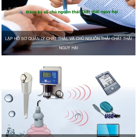
LẬP HỒ SƠ QUẢN LÝ CHẤT THẢI, VÀ CHỦ NGUỒN THẢI CHẤT THẢI
NGUY HẠI