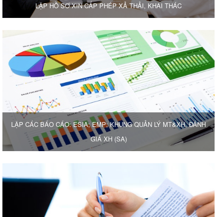
LẬP HỒ SƠ XIN CẤP PHÉP XẢ THẢI, KHAI THÁC
LẬP CÁC BÁO CÁO: ESIA; EMP; KHUNG QUẢN LÝ MT&XH, ĐÁNH
GIÁ XH (SA)