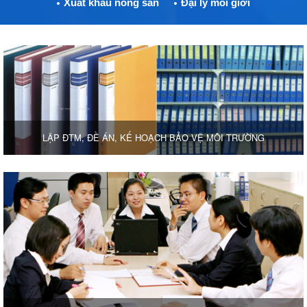
Xuất khẩu nông sản
Đại lý môi giới
LẬP ĐTM, ĐỀ ÁN, KẾ HOẠCH BẢO VỆ MÔI TRƯỜNG