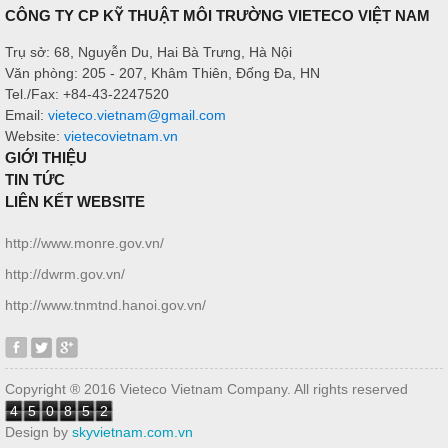
CÔNG TY CP KỸ THUẬT MÔI TRƯỜNG VIETECO VIỆT NAM
Trụ sở: 68, Nguyễn Du, Hai Bà Trưng, Hà Nội
Văn phòng: 205 - 207, Khâm Thiên, Đống Đa, HN
Tel./Fax: +84-43-2247520
Email:
vieteco.vietnam@gmail.com
Website:
vietecovietnam.vn
GIỚI THIỆU
TIN TỨC
LIÊN KẾT WEBSITE
http://www.monre.gov.vn/
http://dwrm.gov.vn/
http://www.tnmtnd.hanoi.gov.vn/
Copyright ® 2016 Vieteco Vietnam Company. All rights reserved
4
5
0
8
5
2
Design by
skyvietnam.com.vn