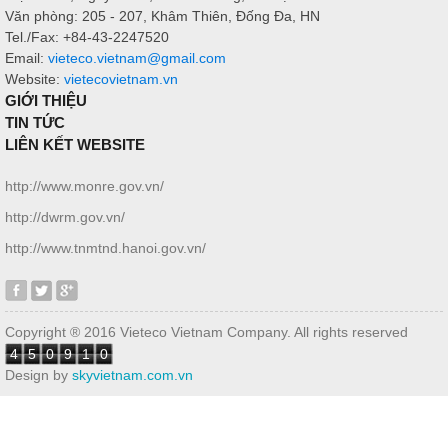
Văn phòng: 205 - 207, Khâm Thiên, Đống Đa, HN
Tel./Fax: +84-43-2247520
Email:
vieteco.vietnam@gmail.com
Website:
vietecovietnam.vn
GIỚI THIỆU
TIN TỨC
LIÊN KẾT WEBSITE
http://www.monre.gov.vn/
http://dwrm.gov.vn/
http://www.tnmtnd.hanoi.gov.vn/
Copyright ® 2016 Vieteco Vietnam Company. All rights reserved
4
5
0
9
1
0
Design by
skyvietnam.com.vn