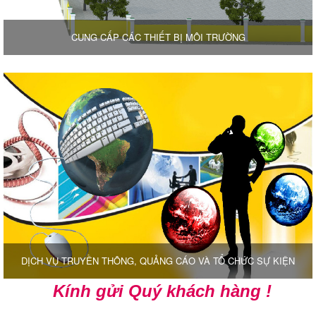
CUNG CẤP CÁC THIẾT BỊ MÔI TRƯỜNG
DỊCH VỤ TRUYỀN THÔNG, QUẢNG CÁO VÀ TỔ CHỨC SỰ KIỆN
Kính gửi Quý khách hàng !