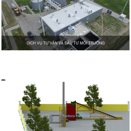
DỊCH VỤ TƯ VẤN VÀ ĐẦU TƯ MÔI TRƯỜNG