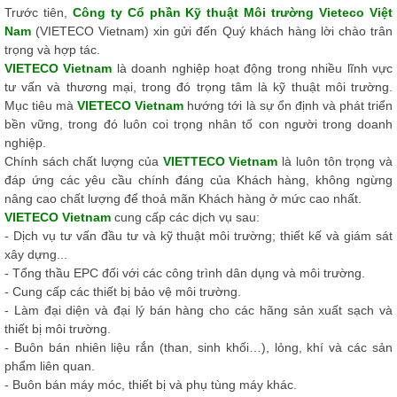
Trước tiên,
Công ty Cổ phần Kỹ thuật Môi trường Vieteco Việt
Nam
(VIETECO Vietnam) xin gửi đến Quý khách hàng lời chào trân
trọng và hợp tác.
VIETECO Vietnam
là doanh nghiệp hoạt động trong nhiều lĩnh vực
tư vấn và thương mại, trong đó trọng tâm là kỹ thuật môi trường.
Mục tiêu mà
VIETECO Vietnam
hướng tới là sự ổn định và phát triển
bền vững, trong đó luôn coi trọng nhân tố con người trong doanh
nghiệp.
Chính sách chất lượng của
VIETTECO Vietnam
là luôn tôn trọng và
đáp ứng các yêu cầu chính đáng của Khách hàng, không ngừng
nâng cao chất lượng để thoả mãn Khách hàng ở mức cao nhất.
VIETECO Vietnam
cung cấp các dịch vụ sau:
- Dịch vụ tư vấn đầu tư và kỹ thuật môi trường; thiết kế và giám sát
xây dựng...
- Tổng thầu EPC đối với các công trình dân dụng và môi trường.
- Cung cấp các thiết bị bảo vệ môi trường.
- Làm đại diện và đại lý bán hàng cho các hãng sản xuất sạch và
thiết bị môi trường.
- Buôn bán nhiên liệu rắn (than, sinh khối…), lỏng, khí và các sản
phẩm liên quan.
- Buôn bán máy móc, thiết bị và phụ tùng máy khác.