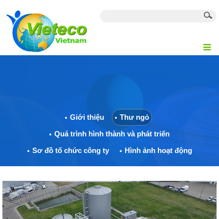
Giới thiệu
Thư ngỏ
Quá trình hình thành và phát triển
Sơ đồ tổ chức công ty
Hình ảnh hoạt động