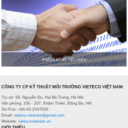
KHÁCH HÀNG TIÊU BIỂU
CÔNG TY CP KỸ THUẬT MÔI TRƯỜNG VIETECO VIỆT NAM
Trụ sở: 68, Nguyễn Du, Hai Bà Trưng, Hà Nội
Văn phòng: 205 - 207, Khâm Thiên, Đống Đa, HN
Tel./Fax: +84-43-2247520
Email:
vieteco.vietnam@gmail.com
Website:
vietecovietnam.vn
GIỚI THIỆU