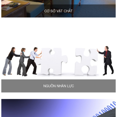
CƠ SỞ VẬT CHẤT
NGUỒN NHÂN LỰC