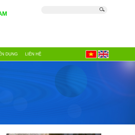
AM
ỂN DỤNG
LIÊN HỆ