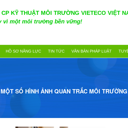
 CP KỸ THUẬT MÔI TRƯỜNG VIETECO VIỆT N
y vì một môi trường bền vững!
HỒ SƠ NĂNG LỰC
TIN TỨC
VĂN BẢN PHÁP LUẬT
TUY
MỘT SỐ HÌNH ẢNH QUAN TRẮC MÔI TRƯỜNG